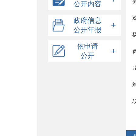
公开内容
机关简介
政府信息
规划信息
公开年报
部门领导
统计信息
机构职能
依申请
财政信息
公开
人事任免
行政许可/其他对外管理服务
依申请公开提交
行政处罚/行政强制
依据、条件、程序
建议提案
行政许可结果公示
依据、条件、程序
其他法定信息
其他对外管理服务事项结果公示
行政处罚结果公示
人大代表建议办理
政协委员提案办理
教育领域
公共体育服务领域
政府采购