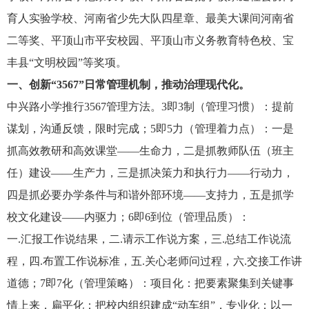
育人实验学校、河南省少先大队四星章、最美大课间河南省
二等奖、平顶山市平安校园、平顶山市义务教育特色校、宝
丰县
“文明校园”等奖项。
一、创新
“3567”日常管理机制，推动治理现代化。
中兴路小学推行
3567管理方法。3即3制（管理习惯）：提前
谋划，沟通反馈，限时完成；5即5力（管理着力点）：一是
抓高效教研和高效课堂——生命力，二是抓教师队伍（班主
任）建设——生产力，三是抓决策力和执行力——行动力，
四是抓必要办学条件与和谐外部环境——支持力，五是抓学
校文化建设——内驱力；6即6到位（管理品质）：
一
.汇报工作说结果，二.请示工作说方案，三.总结工作说流
程，四.布置工作说标准，五.关心老师问过程，六.交接工作讲
道德；7即7化（管理策略）：项目化：把要素聚集到关键事
情上来，扁平化：把校内组织建成“动车组”，专业化：以一