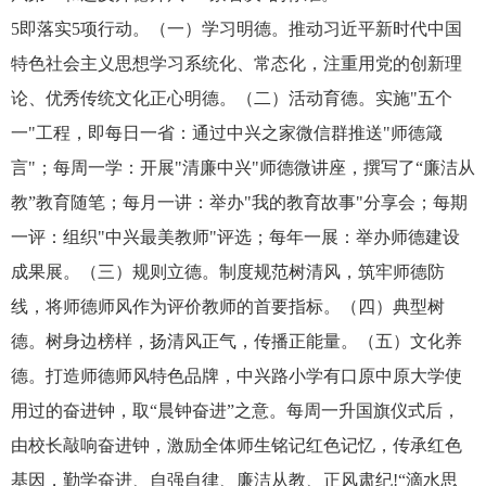
5即落实5项行动。（一）学习明德。推动习近平新时代中国
特色社会主义思想学习系统化、常态化，注重用党的创新理
论、优秀传统文化正心明德。（二）活动育德。实施"五个
一"工程，即每日一省：通过中兴之家微信群推送"师德箴
言"；每周一学：开展"清廉中兴"师德微讲座，撰写了“廉洁从
教”教育随笔；每月一讲：举办"我的教育故事"分享会；每期
一评：组织"中兴最美教师"评选；每年一展：举办师德建设
成果展。（三）规则立德。制度规范树清风，筑牢师德防
线，将师德师风作为评价教师的首要指标。（四）典型树
德。树身边榜样，扬清风正气，传播正能量。（五）文化养
德。打造师德师风特色品牌，中兴路小学有口原中原大学使
用过的奋进钟，取“晨钟奋进”之意。每周一升国旗仪式后，
由校长敲响奋进钟，激励全体师生铭记红色记忆，传承红色
基因，勤学奋进、自强自律、廉洁从教、正风肃纪!“滴水思