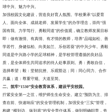
球中兴、魅力中兴。
加强校园文化建设，营造良好育人氛围。学校秉承
“以爱育
人、面向全体、成就老师、发展学生”的办学理念，崇尚“强
国有我、力学笃行、勇毅同道”的价值观，确立教师发展目标
即：做有激情、有真情、有才情的教师，培养"品端如松、善
学若竹、身健似柏、向美如兰、乐创若葵"的中兴少年。勇毅
同道是中兴路小学的足球精神，是学校管理遵循的良好品
质，是全体师生共同追求的待人处事原则。勇：勇敢自信，
选择希望；毅：坚韧抗挫、乐观豁达；同：同心同力、合作
共赢；道：尊重守规、大道至简。
二、筑牢
“1530”安全教育体系，建设平安校园。
拧紧安全第一之弦，维护师生生命安全。建立
“预防为主、排
查在前、快速响应”的安全管理机制，加强安全“三实”管理，
构建 “横到边、纵到底”的安全责任体系，做到明确职责，夯