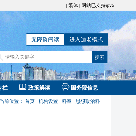
|
繁体
| 网站已支持ipv6
无障碍阅读
进入适老模式
专栏
政策解读
国务院信息
当前位置：
首页
-
机构设置
-
科室
-
思想政治科