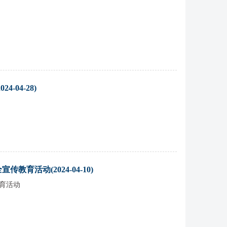
04-28)
育活动(2024-04-10)
教育活动