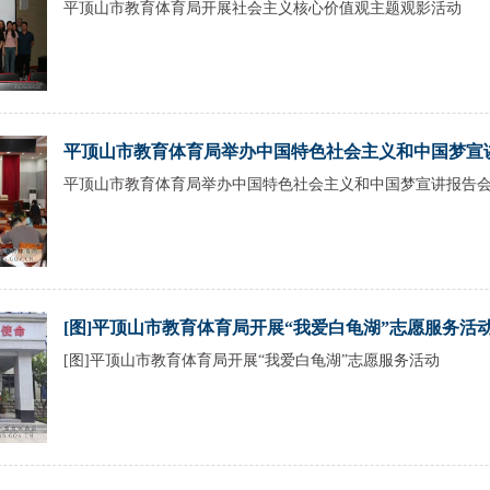
平顶山市教育体育局开展社会主义核心价值观主题观影活动
平顶山市教育体育局举办中国特色社会主义和中国梦宣讲报告会(
平顶山市教育体育局举办中国特色社会主义和中国梦宣讲报告
[图]平顶山市教育体育局开展“我爱白龟湖”志愿服务活动(202
[图]平顶山市教育体育局开展“我爱白龟湖”志愿服务活动