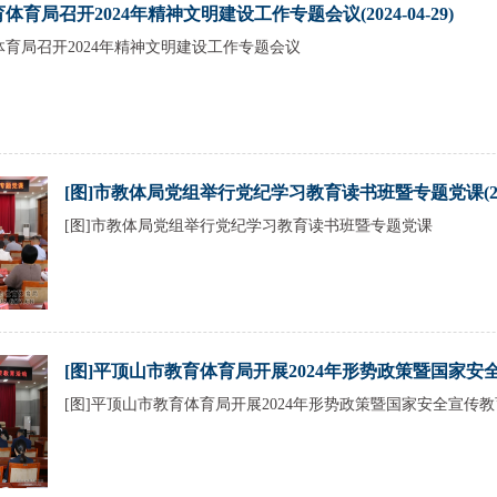
体育局召开2024年精神文明建设工作专题会议(2024-04-29)
体育局召开2024年精神文明建设工作专题会议
[图]市教体局党组举行党纪学习教育读书班暨专题党课(2024-
[图]市教体局党组举行党纪学习教育读书班暨专题党课
[图]平顶山市教育体育局开展2024年形势政策暨国家安全宣传教
[图]平顶山市教育体育局开展2024年形势政策暨国家安全宣传