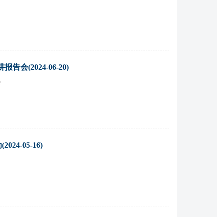
2024-06-20)
会
4-05-16)