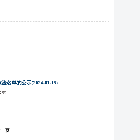
的公示(2024-01-15)
公示
 1 页