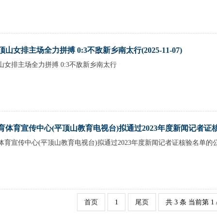
女排主场全力拼搏 0:3不敌新乡南太行(2025-11-07)
女排主场全力拼搏 0:3不敌新乡南太行
体育宣传中心(平顶山教育电视台)拟通过2023年度新闻记者证核验名单
育宣传中心(平顶山教育电视台)拟通过2023年度新闻记者证核验名单的
首页
1
尾页
共 3 条 当前第 1 /