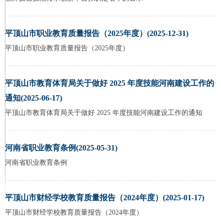
平顶山市职业教育质量报告（2025年度）(2025-12-31)
平顶山市职业教育质量报告（2025年度）
平顶山市教育体育局关于做好 2025 年度技能河南建设工作的
通知(2025-06-17)
平顶山市教育体育局关于做好 2025 年度技能河南建设工作的通知
河南省职业教育条例(2025-05-31)
河南省职业教育条例
平顶山市财经学校教育质量报告（2024年度）(2025-01-17)
平顶山市财经学校教育质量报告（2024年度）